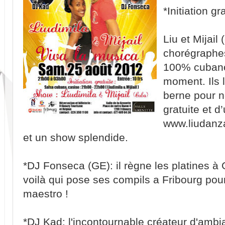
*Initiation g
Liu et Mijail
chorégraphe
100% cubano 
moment. Ils 
berne pour no
gratuite et 
www.liudanza.
et un show splendide.
*DJ Fonseca (GE): il règne les platines à
voilà qui pose ses compils a Fribourg pour
maestro !
*DJ Kad: l'incontournable créateur d'ambia